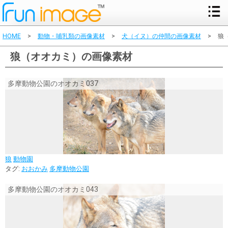
HOME
>
動物・哺乳類の画像素材
>
犬（イヌ）の仲間の画像素材
>
狼
狼（オオカミ）の画像素材
多摩動物公園のオオカミ037
狼
動物園
タグ:
おおかみ
多摩動物公園
多摩動物公園のオオカミ043