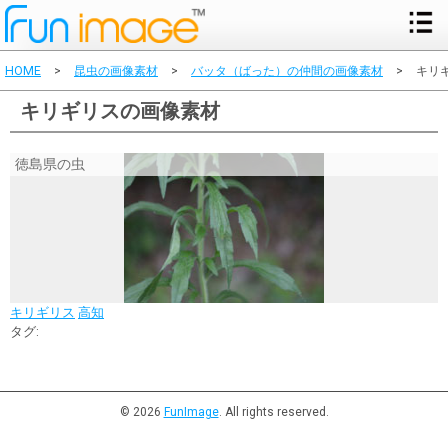
HOME
>
昆虫の画像素材
>
バッタ（ばった）の仲間の画像素材
>
キリ
キリギリスの画像素材
徳島県の虫
キリギリス
高知
タグ:
© 2026
FunImage
. All rights reserved.