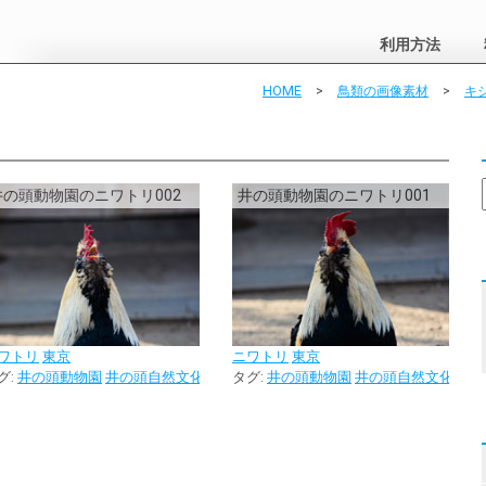
利用方法
HOME
>
鳥類の画像素材
>
キ
井の頭動物園のニワトリ002
井の頭動物園のニワトリ001
ワトリ
東京
ニワトリ
東京
グ:
井の頭動物園
井の頭自然文化園
タグ:
井の頭動物園
井の頭自然文化園