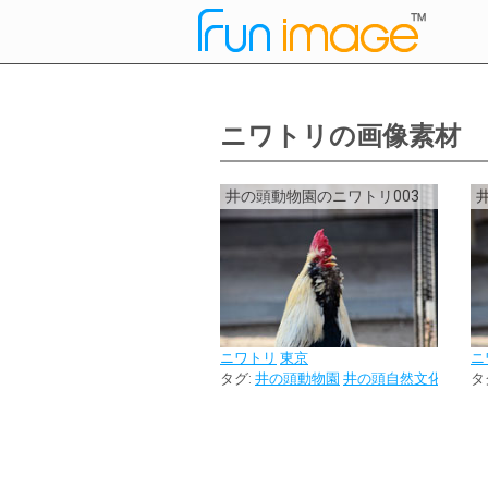
ニワトリの画像素材
井の頭動物園のニワトリ003
ニワトリ
東京
ニ
タグ:
井の頭動物園
井の頭自然文化園
タ