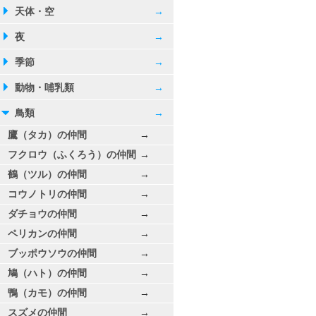
天体・空
→
夜
→
季節
→
動物・哺乳類
→
鳥類
→
鷹（タカ）の仲間
→
フクロウ（ふくろう）の仲間
→
鶴（ツル）の仲間
→
コウノトリの仲間
→
ダチョウの仲間
→
ペリカンの仲間
→
ブッポウソウの仲間
→
鳩（ハト）の仲間
→
鴨（カモ）の仲間
→
スズメの仲間
→