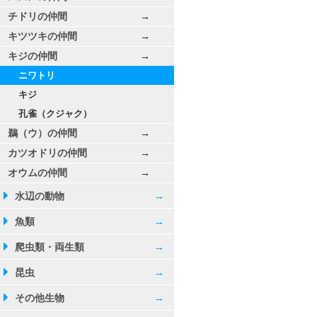
チドリの仲間
→
キツツキの仲間
→
キジの仲間
→
ニワトリ
キジ
孔雀（クジャク）
鵜（ウ）の仲間
→
カツオドリの仲間
→
オウムの仲間
→
水辺の動物
→
魚類
→
爬虫類・両生類
→
昆虫
→
その他生物
→