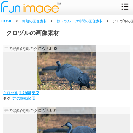
HOME
>
鳥類の画像素材
>
鶴（ツル）の仲間の画像素材
>
クロヅルの
クロヅルの画像素材
井の頭動物園のクロヅル003
クロヅル
動物園
東京
タグ:
井の頭動物園
井の頭動物園のクロヅル001