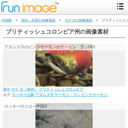
HOME
>
海外・外国の画像素材
>
カナダの画像素材
>
ブリティッシュ
ブリティッシュコロンビア州の画像素材
アダムズ川のピンクサーモンのサーモン・ラン063
海中
サケ
川（海外）
ブリティッシュコロンビア
タグ:
ロッキー山脈
アダムズ川
サーモン・ラン
ピンクサーモン
ロッキーのコヨーテ003