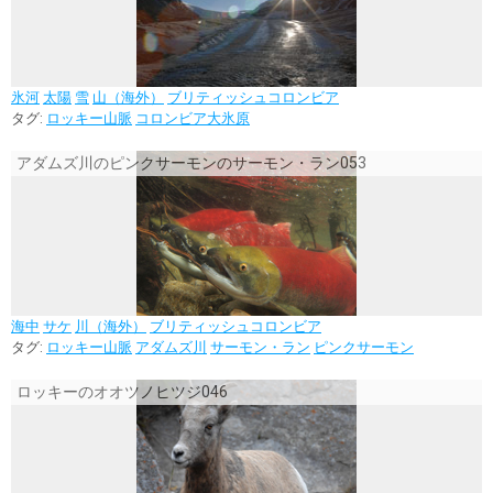
氷河
太陽
雪
山（海外）
ブリティッシュコロンビア
タグ:
ロッキー山脈
コロンビア大氷原
アダムズ川のピンクサーモンのサーモン・ラン053
海中
サケ
川（海外）
ブリティッシュコロンビア
タグ:
ロッキー山脈
アダムズ川
サーモン・ラン
ピンクサーモン
ロッキーのオオツノヒツジ046