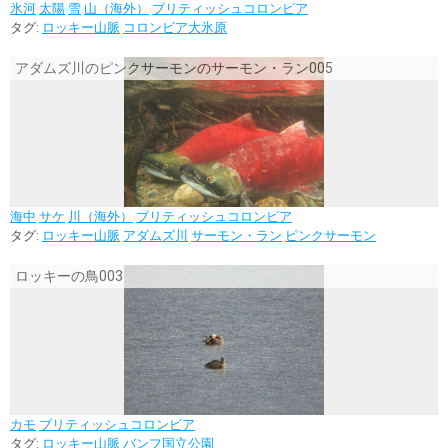
氷河
太陽
雪
山（海外）
ブリティッシュコロンビア
タグ:
ロッキー山脈
コロンビア大氷原
アダムズ川のピンクサーモンのサーモン・ラン005
海中
サケ
川（海外）
ブリティッシュコロンビア
タグ:
ロッキー山脈
アダムズ川
サーモン・ラン
ピンクサーモン
ロッキーの鳥003
カモ
ブリティッシュコロンビア
タグ:
ロッキー山脈
バンフ国立公園