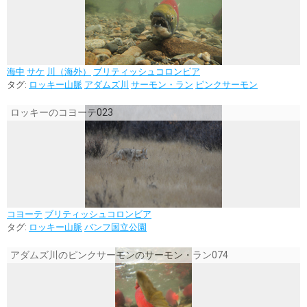
海中
サケ
川（海外）
ブリティッシュコロンビア
タグ:
ロッキー山脈
アダムズ川
サーモン・ラン
ピンクサーモン
ロッキーのコヨーテ023
コヨーテ
ブリティッシュコロンビア
タグ:
ロッキー山脈
バンフ国立公園
アダムズ川のピンクサーモンのサーモン・ラン074