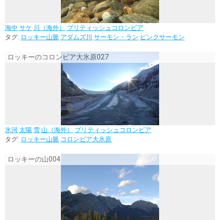
海中
サケ
川（海外）
ブリティッシュコロンビア
タグ:
ロッキー山脈
アダムズ川
サーモン・ラン
ピンクサーモン
ロッキーのコロンビア大氷原027
氷河
太陽
雪
山（海外）
ブリティッシュコロンビア
タグ:
ロッキー山脈
コロンビア大氷原
ロッキーの山004