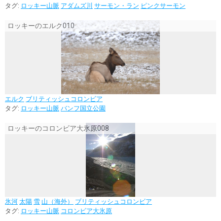
タグ:
ロッキー山脈
アダムズ川
サーモン・ラン
ピンクサーモン
ロッキーのエルク010
エルク
ブリティッシュコロンビア
タグ:
ロッキー山脈
バンフ国立公園
ロッキーのコロンビア大氷原008
氷河
太陽
雪
山（海外）
ブリティッシュコロンビア
タグ:
ロッキー山脈
コロンビア大氷原