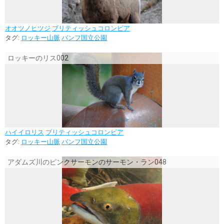
オオツノヒツジ
ブリティッシュコロンビア
タグ:
ロッキー山脈
バンフ国立公園
ロッキーのリス002
ハイイロリス
ブリティッシュコロンビア
タグ:
ロッキー山脈
バンフ国立公園
アダムズ川のピンクサーモンのサーモン・ラン048