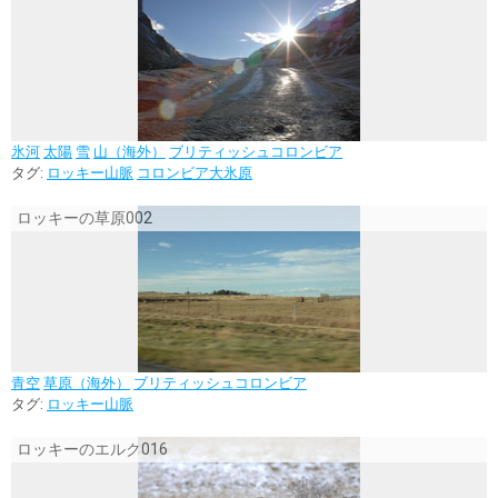
氷河
太陽
雪
山（海外）
ブリティッシュコロンビア
タグ:
ロッキー山脈
コロンビア大氷原
ロッキーの草原002
青空
草原（海外）
ブリティッシュコロンビア
タグ:
ロッキー山脈
ロッキーのエルク016