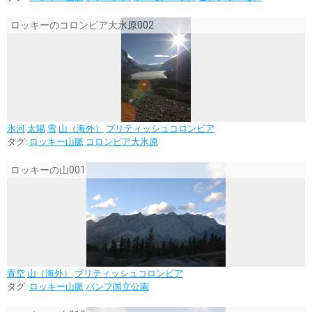
ロッキーのコロンビア大氷原002
氷河
太陽
雪
山（海外）
ブリティッシュコロンビア
タグ:
ロッキー山脈
コロンビア大氷原
ロッキーの山001
青空
山（海外）
ブリティッシュコロンビア
タグ:
ロッキー山脈
バンフ国立公園