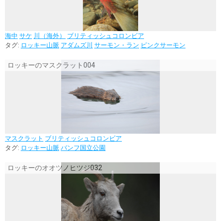
海中
サケ
川（海外）
ブリティッシュコロンビア
タグ:
ロッキー山脈
アダムズ川
サーモン・ラン
ピンクサーモン
ロッキーのマスクラット004
マスクラット
ブリティッシュコロンビア
タグ:
ロッキー山脈
バンフ国立公園
ロッキーのオオツノヒツジ032