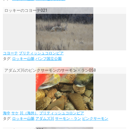
ロッキーのコヨーテ021
コヨーテ
ブリティッシュコロンビア
タグ:
ロッキー山脈
バンフ国立公園
アダムズ川のピンクサーモンのサーモン・ラン058
海中
サケ
川（海外）
ブリティッシュコロンビア
タグ:
ロッキー山脈
アダムズ川
サーモン・ラン
ピンクサーモン