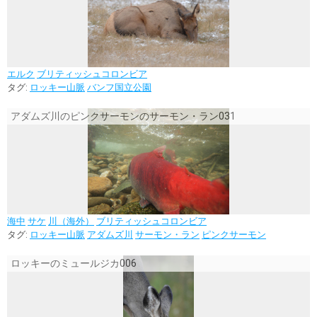
エルク
ブリティッシュコロンビア
タグ:
ロッキー山脈
バンフ国立公園
アダムズ川のピンクサーモンのサーモン・ラン031
海中
サケ
川（海外）
ブリティッシュコロンビア
タグ:
ロッキー山脈
アダムズ川
サーモン・ラン
ピンクサーモン
ロッキーのミュールジカ006