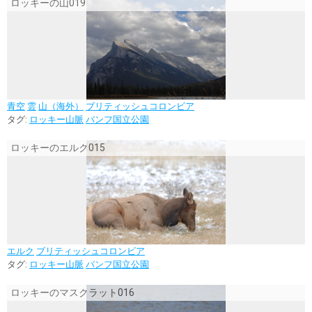
ロッキーの山019
青空
雲
山（海外）
ブリティッシュコロンビア
タグ:
ロッキー山脈
バンフ国立公園
ロッキーのエルク015
エルク
ブリティッシュコロンビア
タグ:
ロッキー山脈
バンフ国立公園
ロッキーのマスクラット016