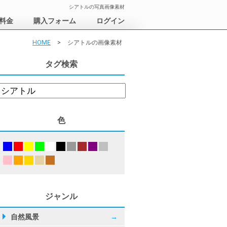
シアトルの写真画像素材
料金
購入フォーム
ログイン
HOME
>
シアトルの画像素材
タグ検索
色
ン州
トル
博物館
ジャンル
屋004
自然風景
→