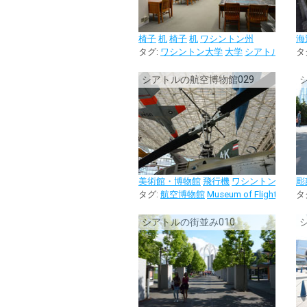
椅子
机
椅子
机
ワシントン州
海
タグ:
ワシントン大学
大学
シアトル
校内
タ
シアトルの航空博物館029
美術館・博物館
飛行機
ワシントン州
彫
タグ:
航空博物館
Museum of Flight
シアト
タ
シアトルの街並み010