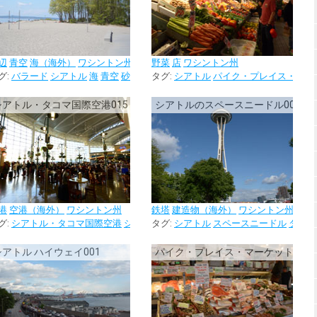
辺
青空
海（海外）
ワシントン州
野菜
店
ワシントン州
グ:
バラード
シアトル
海
青空
砂浜
タグ:
シアトル
パイク・プレイス・マー
シアトル・タコマ国際空港015
シアトルのスペースニードル004
港
空港（海外）
ワシントン州
鉄塔
建造物（海外）
ワシントン州
グ:
シアトル
シアトル・タコマ国際空港
シアトル
タグ:
シアトル
スペースニードル
タワー
シアトル ハイウェイ001
パイク・プレイス・マーケットの魚屋