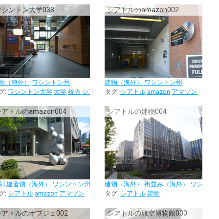
ワシントン大学038
シアトルのamazon002
物（海外）
ワシントン州
建物（海外）
ワシントン州
ル
グ:
博物館
ワシントン大学
大学
校内
シアトル
タグ:
シアトル
amazon
アマゾン
アトルのamazon004
シアトルの建物004
刻
建造物（海外）
ワシントン州
建物（海外）
街並み（海外）
ワシント
グ:
シアトル
amazon
アマゾン
タグ:
シアトル
建物
シアトルのオブジェ002
シアトルの航空博物館030