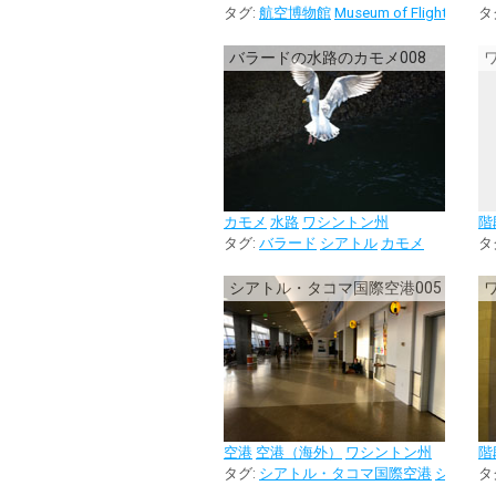
タグ:
航空博物館
Museum of Flight
シアト
タ
バラードの水路のカモメ008
カモメ
水路
ワシントン州
階
タグ:
バラード
シアトル
カモメ
タ
シアトル・タコマ国際空港005
空港
空港（海外）
ワシントン州
階
タグ:
シアトル・タコマ国際空港
シアトル
タ