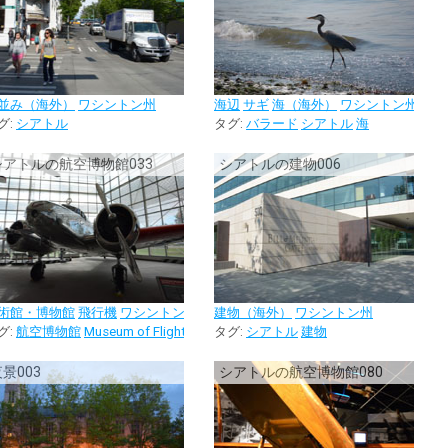
並み（海外）
ワシントン州
海辺
サギ
海（海外）
ワシントン州
ット
グ:
シアトル
タグ:
バラード
シアトル
海
シアトルの航空博物館033
シアトルの建物006
術館・博物館
飛行機
ワシントン州
建物（海外）
ワシントン州
ル
グ:
博物館
航空博物館
Museum of Flight
シアトル
タグ:
博物館
シアトル
建物
景003
シアトルの航空博物館080