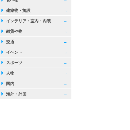
食べ物
→
建築物・施設
→
インテリア・室内・内装
→
ケット
魚屋
雑貨や物
→
交通
→
イベント
→
スポーツ
→
人物
→
国内
→
海外・外国
→