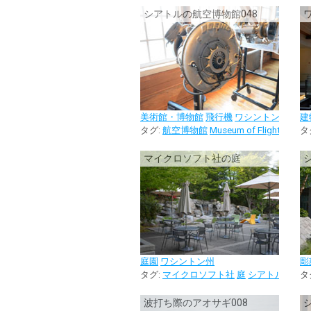
シアトルの航空博物館048
美術館・博物館
飛行機
ワシントン州
建
タグ:
航空博物館
Museum of Flight
シアト
タ
マイクロソフト社の庭
シ
庭園
ワシントン州
彫
タグ:
マイクロソフト社
庭
シアトル
タ
波打ち際のアオサギ008