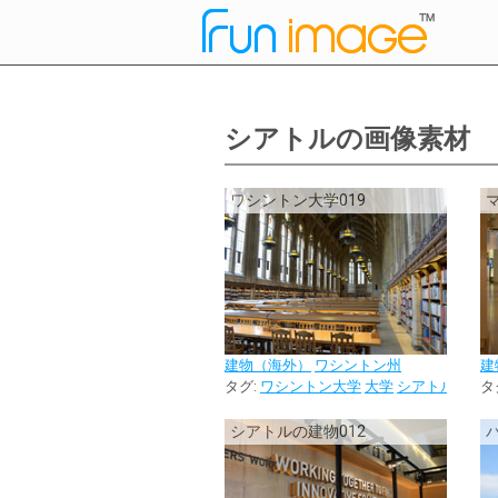
シアトルの画像素材
ワシントン大学019
建物（海外）
ワシントン州
建
タグ:
ワシントン大学
大学
シアトル
校内
タ
シアトルの建物012