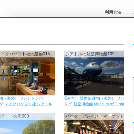
利用方法
マイクロソフト社の建物015
シアトルの航空博物館109
物（海外）
ワシントン州
美術館・博物館
建物（海外）
ワシント
グ:
図書館
マイクロソフト社
シアトル
タグ:
航空博物館
Museum of Flight
シア
バラードの海003
パイク・プレイス・マーケットの八百