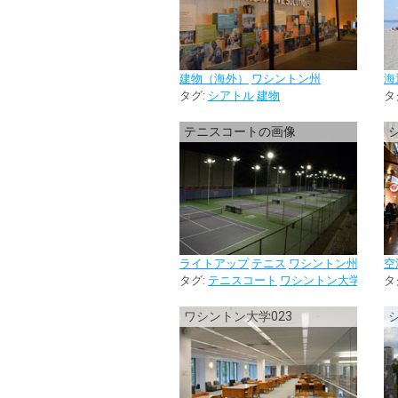
建物（海外）
ワシントン州
海
タグ:
シアトル
建物
タ
テニスコートの画像
ライトアップ
テニス
ワシントン州
空
タグ:
テニスコート
ワシントン大学
大学
タ
ワシントン大学023