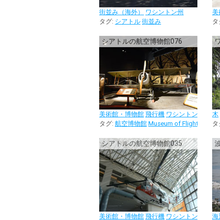
街並み（海外）
ワシントン州
美
タグ:
シアトル
街並み
タ
シアトルの航空博物館076
美術館・博物館
飛行機
ワシントン州
木
タグ:
航空博物館
Museum of Flight
シアト
タ
シアトルの航空博物館035
美術館・博物館
飛行機
ワシントン州
海