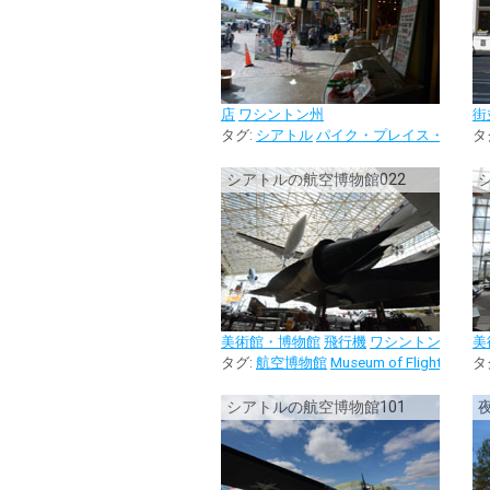
店
ワシントン州
街
タグ:
シアトル
パイク・プレイス・マーケ
タ
シアトルの航空博物館022
美術館・博物館
飛行機
ワシントン州
美
タグ:
航空博物館
Museum of Flight
シアト
タ
シアトルの航空博物館101
夜