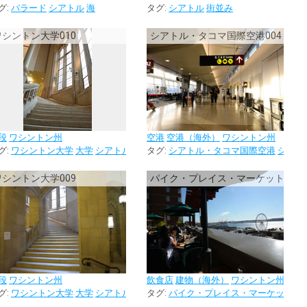
ル
グ:
博物館
バラード
シアトル
海
タグ:
シアトル
街並み
ワシントン大学010
シアトル・タコマ国際空港004
段
ワシントン州
空港
空港（海外）
ワシントン州
グ:
ワシントン大学
大学
シアトル
校内
タグ:
階段
シアトル・タコマ国際空港
シアト
ワシントン大学009
パイク・プレイス・マーケットのレ
段
ワシントン州
飲食店
建物（海外）
ワシントン州
グ:
ワシントン大学
大学
シアトル
校内
タグ:
階段
パイク・プレイス・マーケット
シ