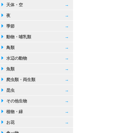
天体・空
→
夜
→
季節
→
ケット
八百屋
動物・哺乳類
→
鳥類
→
水辺の動物
→
魚類
→
爬虫類・両生類
→
昆虫
→
その他生物
→
001
植物・緑
→
お花
→