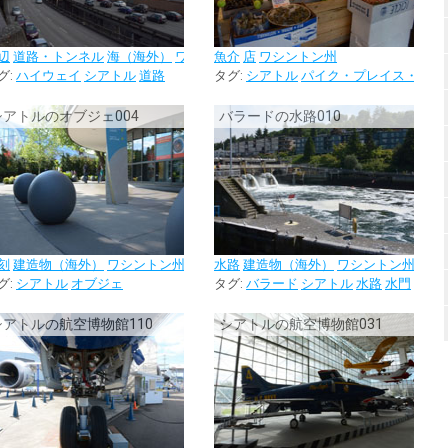
辺
道路・トンネル
海（海外）
ワシントン州
魚介
店
ワシントン州
グ:
ハイウェイ
シアトル
道路
タグ:
シアトル
パイク・プレイス・マー
シアトルのオブジェ004
バラードの水路010
刻
建造物（海外）
ワシントン州
水路
建造物（海外）
ワシントン州
ル
グ:
博物館
シアトル
オブジェ
タグ:
バラード
シアトル
水路
水門
シアトルの航空博物館110
シアトルの航空博物館031