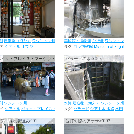
刻
建造物（海外）
ワシントン州
美術館・博物館
飛行機
ワシントン州
グ:
シアトル
オブジェ
タグ:
航空博物館
Museum of Flight
シア
パイク・プレイス・マーケットの魚屋003
バラードの水路004
刻
ワシントン州
水路
建造物（海外）
ワシントン州
グ:
図書館
シアトル
パイク・プレイス・マーケット
タグ:
バラード
魚屋
シアトル
水路
水門
002
シアトルの街並み001
波打ち際のアオサギ002