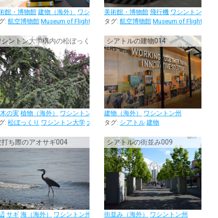
術館・博物館
建物（海外）
ワシントン州
美術館・博物館
飛行機
ワシントン州
グ:
航空博物館
Museum of Flight
シアトル
タグ:
博物館
航空博物館
Museum of Flight
シア
ワシントン大学構内の松ぼっくり
シアトルの建物014
木の実
植物（海外）
ワシントン州
建物（海外）
ワシントン州
ル
グ:
博物館
松ぼっくり
ワシントン大学
大学
シアトル
タグ:
シアトル
建物
波打ち際のアオサギ004
シアトルの街並み009
辺
サギ
海（海外）
ワシントン州
街並み（海外）
ワシントン州