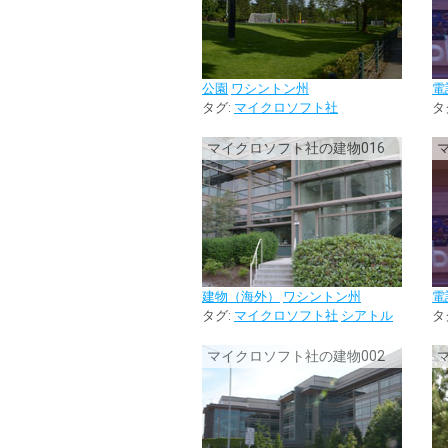
公園
ワシントン州
電
タグ:
マイクロソフト社
タ
マイクロソフト社の建物016
建物（海外）
ワシントン州
電
タグ:
マイクロソフト社
シアトル
タ
マイクロソフト社の建物002