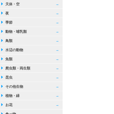
天体・空
→
夜
→
季節
→
動物・哺乳類
→
鳥類
→
水辺の動物
→
魚類
→
爬虫類・両生類
→
トン州
昆虫
→
その他生物
→
植物・緑
→
お花
→