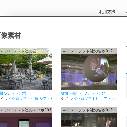
利用方法
画像素材
マイクロソフト社の庭
マイクロソフト社の建物012
園
ワシントン州
建物（海外）
ワシントン州
グ:
マイクロソフト社
庭
シアトル
タグ:
マイクロソフト社
シアトル
マイクロソフト社のスマホ003
マイクロソフト社の建物013