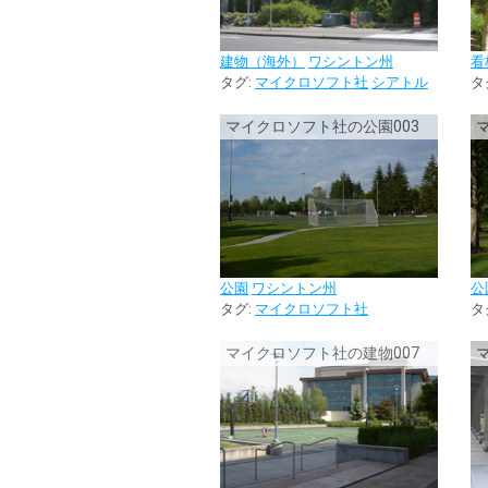
建物（海外）
ワシントン州
看
タグ:
マイクロソフト社
シアトル
タ
マイクロソフト社の公園003
公園
ワシントン州
公
タグ:
マイクロソフト社
タ
マイクロソフト社の建物007