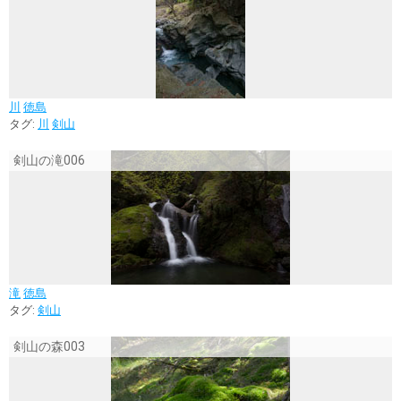
川
徳島
タグ:
川
剣山
剣山の滝006
滝
徳島
タグ:
剣山
剣山の森003