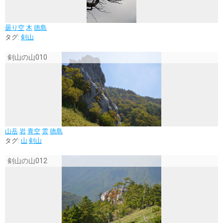
曇り空
木
徳島
タグ:
剣山
剣山の山010
山岳
岩
青空
雲
徳島
タグ:
山
剣山
剣山の山012