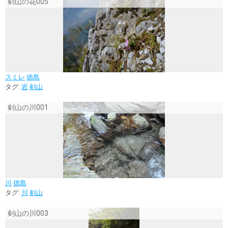
剣山の花005
スミレ
徳島
タグ:
岩
剣山
剣山の川001
川
徳島
タグ:
川
剣山
剣山の川003