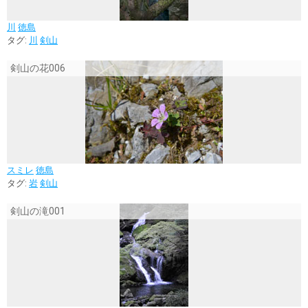
川
徳島
タグ:
川
剣山
剣山の花006
スミレ
徳島
タグ:
岩
剣山
剣山の滝001