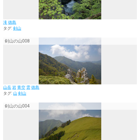
滝
徳島
タグ:
剣山
剣山の山008
山岳
岩
青空
雲
徳島
タグ:
山
剣山
剣山の山004