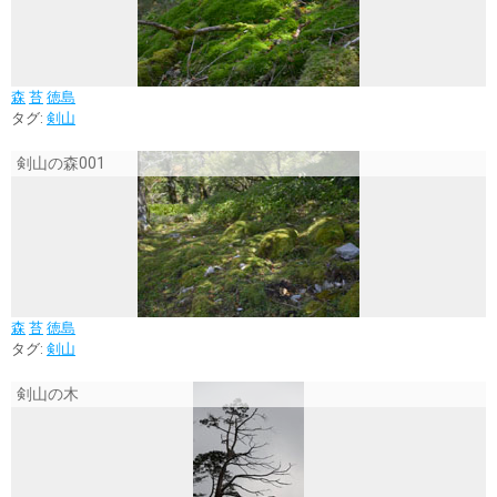
森
苔
徳島
タグ:
剣山
剣山の森001
森
苔
徳島
タグ:
剣山
剣山の木