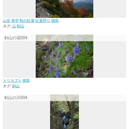
山岳
青空
秋の紅葉
紅葉狩り
徳島
タグ:
山
剣山
剣山の花004
トリカブト
徳島
タグ:
剣山
剣山の川004