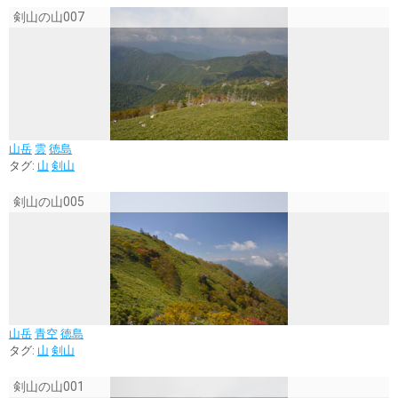
剣山の山007
山岳
雲
徳島
タグ:
山
剣山
剣山の山005
山岳
青空
徳島
タグ:
山
剣山
剣山の山001