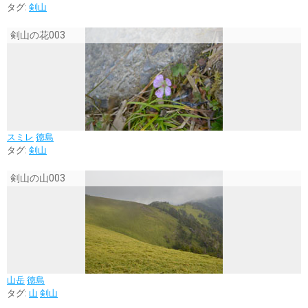
タグ:
剣山
剣山の花003
スミレ
徳島
タグ:
剣山
剣山の山003
山岳
徳島
タグ:
山
剣山