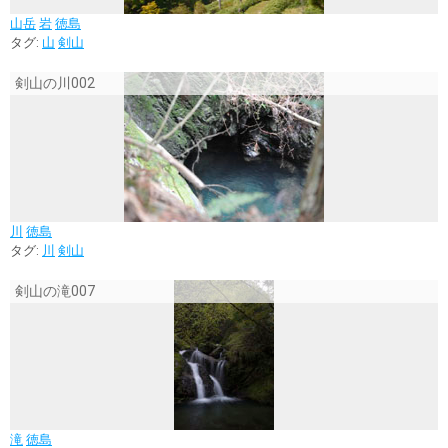
山岳
岩
徳島
タグ:
山
剣山
剣山の川002
川
徳島
タグ:
川
剣山
剣山の滝007
滝
徳島