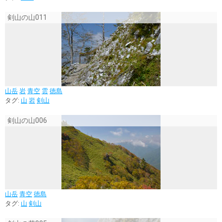
剣山の山011
山岳
岩
青空
雲
徳島
タグ:
山
岩
剣山
剣山の山006
山岳
青空
徳島
タグ:
山
剣山