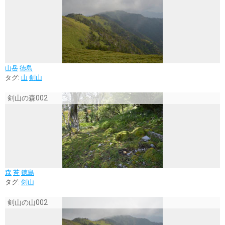
山岳
徳島
タグ:
山
剣山
剣山の森002
森
苔
徳島
タグ:
剣山
剣山の山002