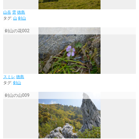
山岳
雲
徳島
タグ:
山
剣山
剣山の花002
スミレ
徳島
タグ:
剣山
剣山の山009