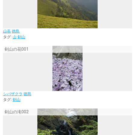
山岳
徳島
タグ:
山
剣山
剣山の花001
シバザクラ
徳島
タグ:
剣山
剣山の滝002