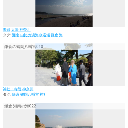
海辺
太陽
神奈川
タグ:
湘南
由比ガ浜海水浴場
鎌倉
海
鎌倉の鶴岡八幡宮010
神社・寺院
神奈川
タグ:
鎌倉
鶴岡八幡宮
神社
鎌倉 湘南の海022