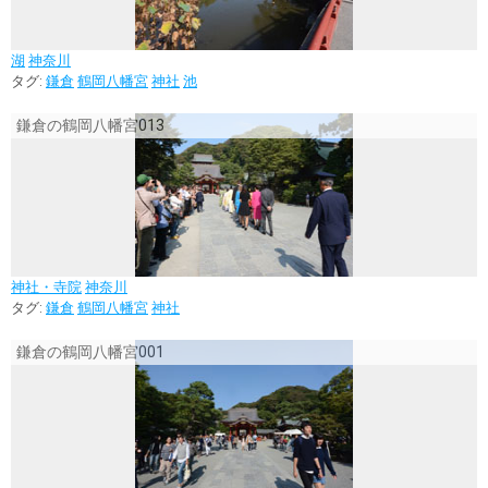
湖
神奈川
タグ:
鎌倉
鶴岡八幡宮
神社
池
鎌倉の鶴岡八幡宮013
神社・寺院
神奈川
タグ:
鎌倉
鶴岡八幡宮
神社
鎌倉の鶴岡八幡宮001