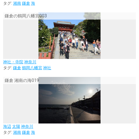
タグ:
湘南
鎌倉
海
鎌倉の鶴岡八幡宮003
神社・寺院
神奈川
タグ:
鎌倉
鶴岡八幡宮
神社
鎌倉 湘南の海019
海辺
太陽
神奈川
タグ:
湘南
鎌倉
海