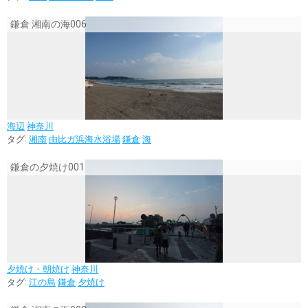
鎌倉 湘南の海006
海辺
神奈川
タグ:
湘南
由比ガ浜海水浴場
鎌倉
海
鎌倉の夕焼け001
夕焼け・朝焼け
神奈川
タグ:
江の島
鎌倉
夕焼け