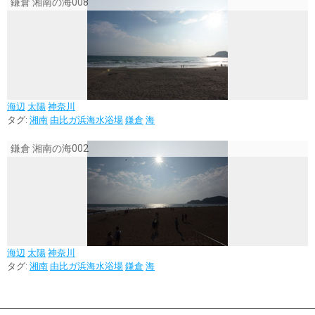
鎌倉 湘南の海008
海辺
太陽
神奈川
タグ:
湘南
由比ガ浜海水浴場
鎌倉
海
鎌倉 湘南の海002
海辺
太陽
神奈川
タグ:
湘南
由比ガ浜海水浴場
鎌倉
海