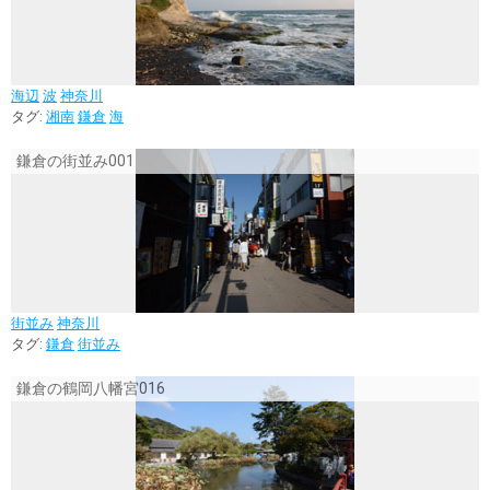
海辺
波
神奈川
タグ:
湘南
鎌倉
海
鎌倉の街並み001
街並み
神奈川
タグ:
鎌倉
街並み
鎌倉の鶴岡八幡宮016