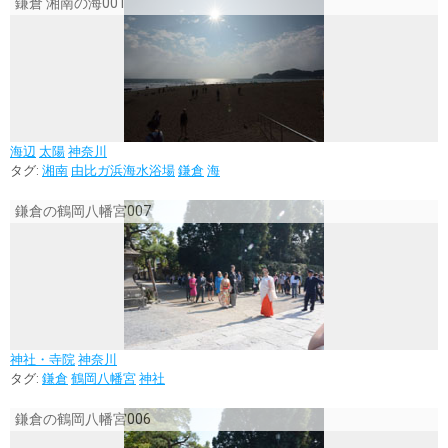
鎌倉 湘南の海001
海辺
太陽
神奈川
タグ:
湘南
由比ガ浜海水浴場
鎌倉
海
鎌倉の鶴岡八幡宮007
神社・寺院
神奈川
タグ:
鎌倉
鶴岡八幡宮
神社
鎌倉の鶴岡八幡宮006