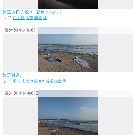
海辺
夕日
夕焼け・朝焼け
神奈川
タグ:
江の島
湘南
鎌倉
海
鎌倉 湘南の海011
海辺
神奈川
タグ:
湘南
由比ガ浜海水浴場
鎌倉
海
鎌倉 湘南の海012