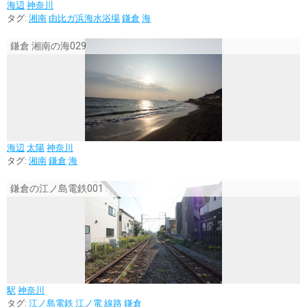
海辺
神奈川
タグ:
湘南
由比ガ浜海水浴場
鎌倉
海
鎌倉 湘南の海029
海辺
太陽
神奈川
タグ:
湘南
鎌倉
海
鎌倉の江ノ島電鉄001
駅
神奈川
タグ:
江ノ島電鉄
江ノ電
線路
鎌倉