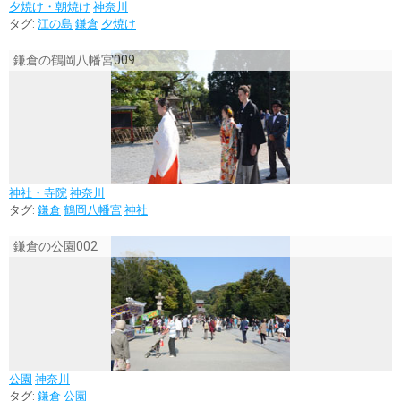
夕焼け・朝焼け
神奈川
タグ:
江の島
鎌倉
夕焼け
鎌倉の鶴岡八幡宮009
神社・寺院
神奈川
タグ:
鎌倉
鶴岡八幡宮
神社
鎌倉の公園002
公園
神奈川
タグ:
鎌倉
公園