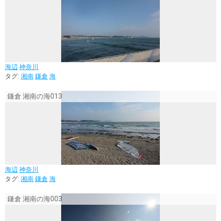
海辺
神奈川
タグ:
湘南
鎌倉
海
鎌倉 湘南の海013
海辺
神奈川
タグ:
湘南
鎌倉
海
鎌倉 湘南の海003