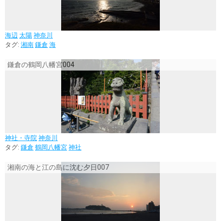
海辺
太陽
神奈川
タグ:
湘南
鎌倉
海
鎌倉の鶴岡八幡宮004
神社・寺院
神奈川
タグ:
鎌倉
鶴岡八幡宮
神社
湘南の海と江の島に沈む夕日007