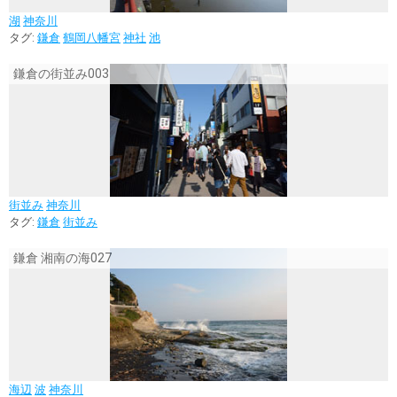
湖
神奈川
タグ:
鎌倉
鶴岡八幡宮
神社
池
鎌倉の街並み003
街並み
神奈川
タグ:
鎌倉
街並み
鎌倉 湘南の海027
海辺
波
神奈川