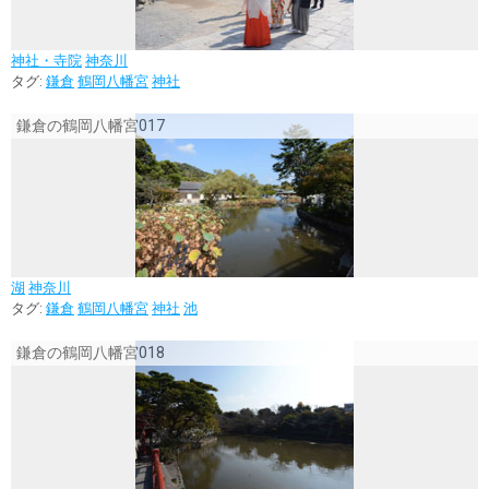
神社・寺院
神奈川
タグ:
鎌倉
鶴岡八幡宮
神社
鎌倉の鶴岡八幡宮017
湖
神奈川
タグ:
鎌倉
鶴岡八幡宮
神社
池
鎌倉の鶴岡八幡宮018