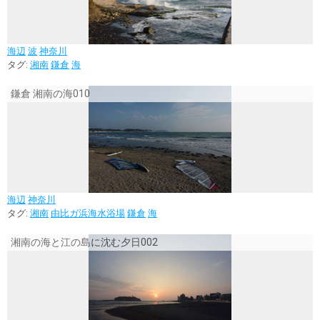
海辺
波
神奈川
タグ:
湘南
鎌倉
海
鎌倉 湘南の海010
海辺
神奈川
タグ:
湘南
由比ガ浜海水浴場
鎌倉
海
湘南の海と江の島に沈む夕日002