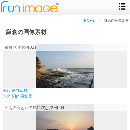
HOME
>
鎌倉の画像素材
鎌倉の画像素材
鎌倉 湘南の海021
海辺
波
神奈川
タグ:
湘南
鎌倉
海
湘南の海と江の島に沈む夕日004