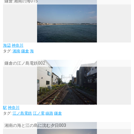
鎌倉 湘南の海015
海辺
神奈川
タグ:
湘南
鎌倉
海
鎌倉の江ノ島電鉄002
駅
神奈川
タグ:
江ノ島電鉄
江ノ電
線路
鎌倉
湘南の海と江の島に沈む夕日003