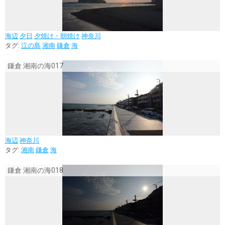
海辺
夕日
夕焼け・朝焼け
神奈川
タグ:
江の島
湘南
鎌倉
海
鎌倉 湘南の海017
海辺
神奈川
タグ:
湘南
鎌倉
海
鎌倉 湘南の海018