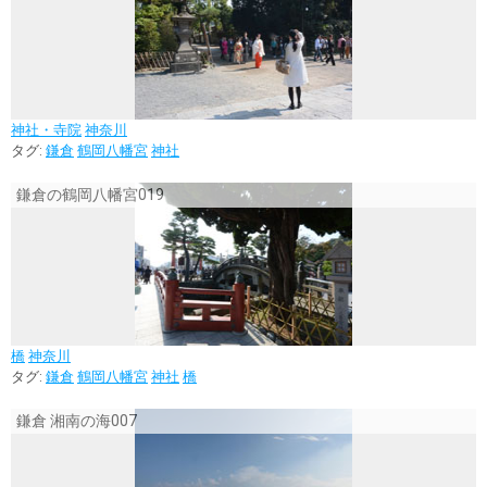
神社・寺院
神奈川
タグ:
鎌倉
鶴岡八幡宮
神社
鎌倉の鶴岡八幡宮019
橋
神奈川
タグ:
鎌倉
鶴岡八幡宮
神社
橋
鎌倉 湘南の海007