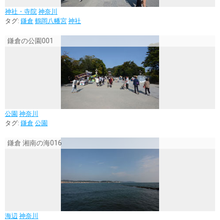
神社・寺院
神奈川
タグ:
鎌倉
鶴岡八幡宮
神社
鎌倉の公園001
公園
神奈川
タグ:
鎌倉
公園
鎌倉 湘南の海016
海辺
神奈川