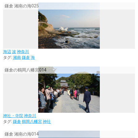
鎌倉 湘南の海025
海辺
波
神奈川
タグ:
湘南
鎌倉
海
鎌倉の鶴岡八幡宮014
神社・寺院
神奈川
タグ:
鎌倉
鶴岡八幡宮
神社
鎌倉 湘南の海014