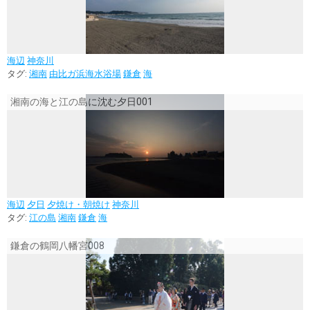
海辺
神奈川
タグ:
湘南
由比ガ浜海水浴場
鎌倉
海
湘南の海と江の島に沈む夕日001
海辺
夕日
夕焼け・朝焼け
神奈川
タグ:
江の島
湘南
鎌倉
海
鎌倉の鶴岡八幡宮008