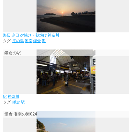
海辺
夕日
夕焼け・朝焼け
神奈川
タグ:
江の島
湘南
鎌倉
海
鎌倉の駅
駅
神奈川
タグ:
鎌倉
駅
鎌倉 湘南の海024