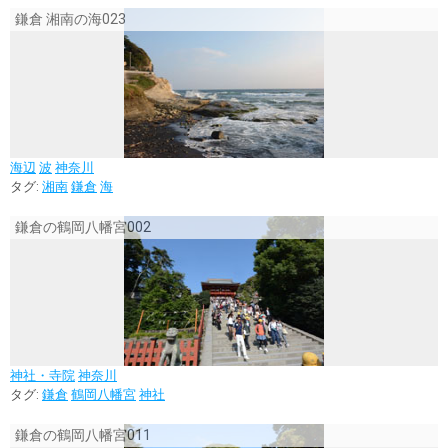
鎌倉 湘南の海023
海辺
波
神奈川
タグ:
湘南
鎌倉
海
鎌倉の鶴岡八幡宮002
神社・寺院
神奈川
タグ:
鎌倉
鶴岡八幡宮
神社
鎌倉の鶴岡八幡宮011