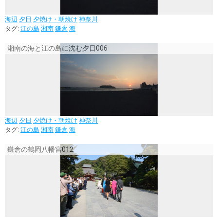
海辺
夕日
夕焼け・朝焼け
神奈川
タグ:
江の島
湘南
鎌倉
海
湘南の海と江の島に沈む夕日006
海辺
夕日
夕焼け・朝焼け
神奈川
タグ:
江の島
湘南
鎌倉
海
鎌倉の鶴岡八幡宮012