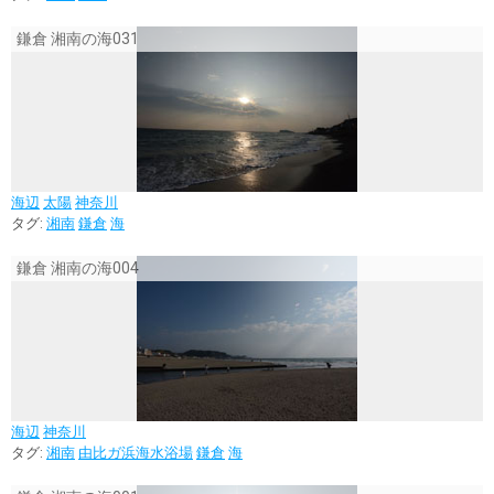
鎌倉 湘南の海031
海辺
太陽
神奈川
タグ:
湘南
鎌倉
海
鎌倉 湘南の海004
海辺
神奈川
タグ:
湘南
由比ガ浜海水浴場
鎌倉
海