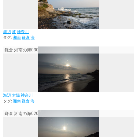
海辺
波
神奈川
タグ:
湘南
鎌倉
海
鎌倉 湘南の海030
海辺
太陽
神奈川
タグ:
湘南
鎌倉
海
鎌倉 湘南の海020