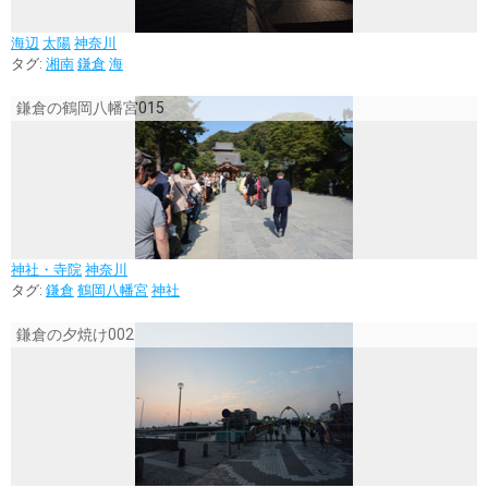
海辺
太陽
神奈川
タグ:
湘南
鎌倉
海
鎌倉の鶴岡八幡宮015
神社・寺院
神奈川
タグ:
鎌倉
鶴岡八幡宮
神社
鎌倉の夕焼け002