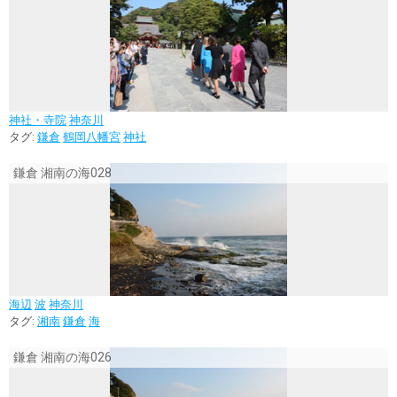
神社・寺院
神奈川
タグ:
鎌倉
鶴岡八幡宮
神社
鎌倉 湘南の海028
海辺
波
神奈川
タグ:
湘南
鎌倉
海
鎌倉 湘南の海026