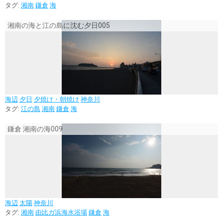
タグ:
湘南
鎌倉
海
湘南の海と江の島に沈む夕日005
海辺
夕日
夕焼け・朝焼け
神奈川
タグ:
江の島
湘南
鎌倉
海
鎌倉 湘南の海009
海辺
太陽
神奈川
タグ:
湘南
由比ガ浜海水浴場
鎌倉
海