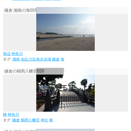
鎌倉 湘南の海005
海辺
神奈川
タグ:
湘南
由比ガ浜海水浴場
鎌倉
海
鎌倉の鶴岡八幡宮020
橋
神奈川
タグ:
鎌倉
鶴岡八幡宮
神社
橋